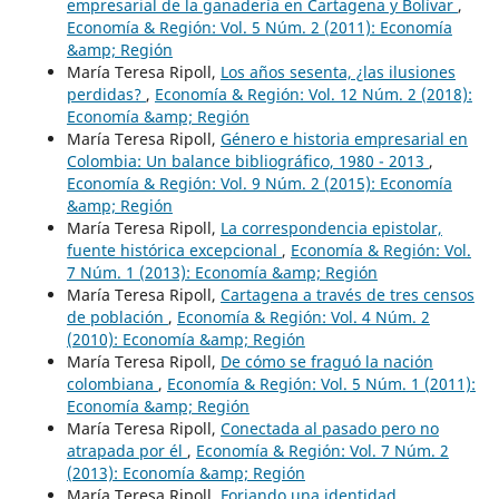
empresarial de la ganadería en Cartagena y Bolívar
,
Economía & Región: Vol. 5 Núm. 2 (2011): Economía
&amp; Región
María Teresa Ripoll,
Los años sesenta, ¿las ilusiones
perdidas?
,
Economía & Región: Vol. 12 Núm. 2 (2018):
Economía &amp; Región
María Teresa Ripoll,
Género e historia empresarial en
Colombia: Un balance bibliográfico, 1980 - 2013
,
Economía & Región: Vol. 9 Núm. 2 (2015): Economía
&amp; Región
María Teresa Ripoll,
La correspondencia epistolar,
fuente histórica excepcional
,
Economía & Región: Vol.
7 Núm. 1 (2013): Economía &amp; Región
María Teresa Ripoll,
Cartagena a través de tres censos
de población
,
Economía & Región: Vol. 4 Núm. 2
(2010): Economía &amp; Región
María Teresa Ripoll,
De cómo se fraguó la nación
colombiana
,
Economía & Región: Vol. 5 Núm. 1 (2011):
Economía &amp; Región
María Teresa Ripoll,
Conectada al pasado pero no
atrapada por él
,
Economía & Región: Vol. 7 Núm. 2
(2013): Economía &amp; Región
María Teresa Ripoll,
Forjando una identidad