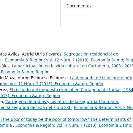
Documentos
as Ávilez, Astrid Utria Payares,
Segregación residencial de
ia
,
Economía & Región: Vol. 12 Núm. 1 (2018): Economía &amp; Re
zález,
La participación en la vida cultural en Cartagena, 2008 - 20
): Economía &amp; Región
llo Maza, Aarón Espinosa Espinosa,
La demanda de transporte públ
ión: Vol. 12 Núm. 2 (2018): Economía &amp; Región
érez,
El recaudo del impuesto predial en Cartagena de Indias, 1984
(2013): Economía &amp; Región
sa,
Cartagena de Indias y los retos de la seguridad humana:
en la segunda década del siglo XXI
,
Economía & Región: Vol. 5 N
ll the poor of today be the poor of tomorrow? The determinants of
olombia
,
Economía & Región: Vol. 4 Núm. 1 (2010): Economía &amp;