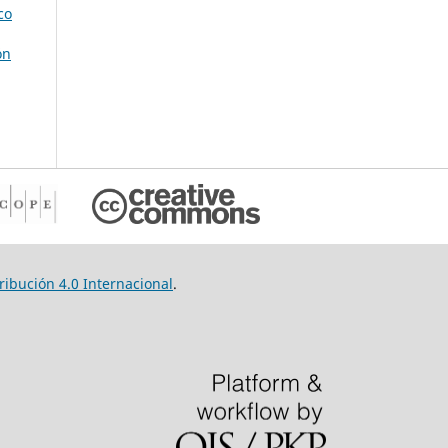
co
ón
ibución 4.0 Internacional
.