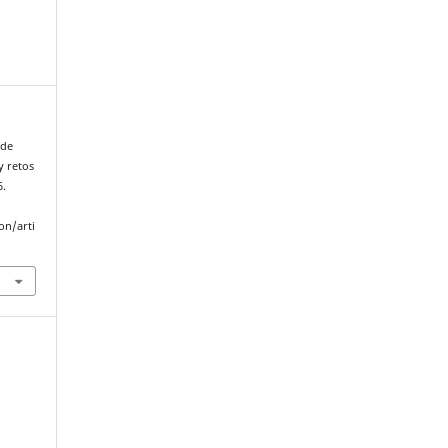
 de
y retos
6.
on/arti