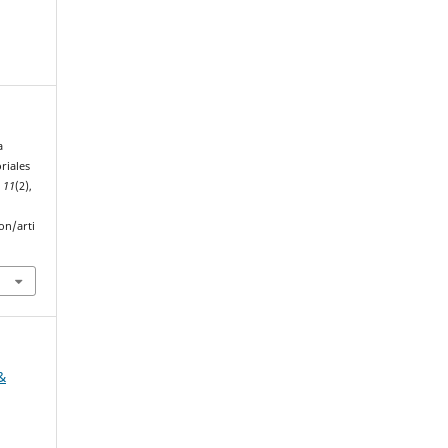
a
riales
,
11
(2),
on/arti
&