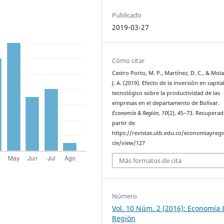
Publicado
2019-03-27
Cómo citar
Castro Porto, M. P., Martínez, D. C., & Mola
J. A. (2019). Efecto de la inversión en capita
tecnológico sobre la productividad de las
empresas en el departamento de Bolívar.
Economía & Región
,
10
(2), 45–73. Recuperad
partir de
https://revistas.utb.edu.co/economiayregi
cle/view/127
Más formatos de cita
Número
Vol. 10 Núm. 2 (2016): Economía 
Región