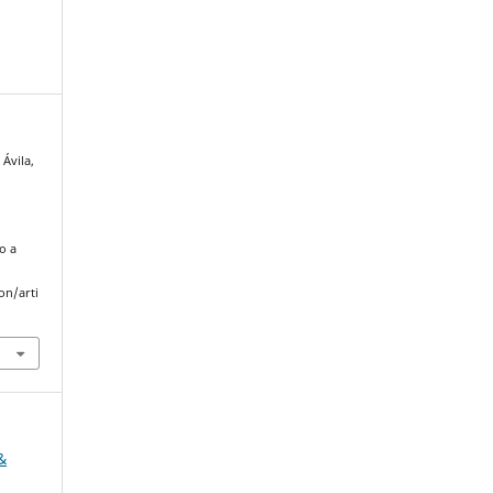
 Ávila,
l
o a
on/arti
&