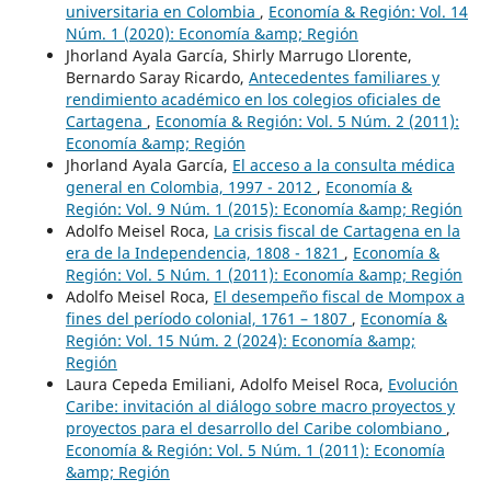
universitaria en Colombia
,
Economía & Región: Vol. 14
Núm. 1 (2020): Economía &amp; Región
Jhorland Ayala García, Shirly Marrugo Llorente,
Bernardo Saray Ricardo,
Antecedentes familiares y
rendimiento académico en los colegios oficiales de
Cartagena
,
Economía & Región: Vol. 5 Núm. 2 (2011):
Economía &amp; Región
Jhorland Ayala García,
El acceso a la consulta médica
general en Colombia, 1997 - 2012
,
Economía &
Región: Vol. 9 Núm. 1 (2015): Economía &amp; Región
Adolfo Meisel Roca,
La crisis fiscal de Cartagena en la
era de la Independencia, 1808 - 1821
,
Economía &
Región: Vol. 5 Núm. 1 (2011): Economía &amp; Región
Adolfo Meisel Roca,
El desempeño fiscal de Mompox a
fines del período colonial, 1761 – 1807
,
Economía &
Región: Vol. 15 Núm. 2 (2024): Economía &amp;
Región
Laura Cepeda Emiliani, Adolfo Meisel Roca,
Evolución
Caribe: invitación al diálogo sobre macro proyectos y
proyectos para el desarrollo del Caribe colombiano
,
Economía & Región: Vol. 5 Núm. 1 (2011): Economía
&amp; Región