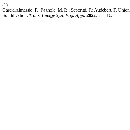
(1)
Garcia Almassio, F.; Pagnola, M. R.; Saporitti, F.; Audebert, F. U
Solidification.
Trans. Energy Syst. Eng. Appl.
2022
,
3
, 1-16.