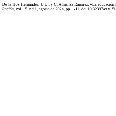
De-la-Hoz-Hernández, J.-D., y C. Almanza Ramírez. «La educación 
Región
, vol. 15, n.º 1, agosto de 2024, pp. 1-11, doi:10.32397/er.v15i