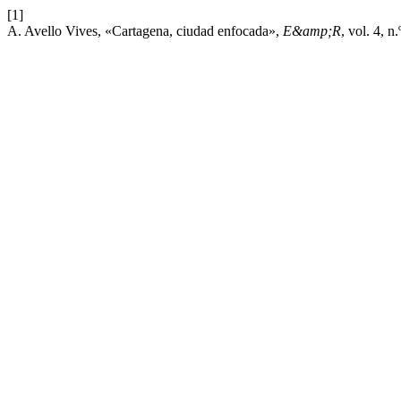
[1]
A. Avello Vives, «Cartagena, ciudad enfocada»,
E&amp;R
, vol. 4, n