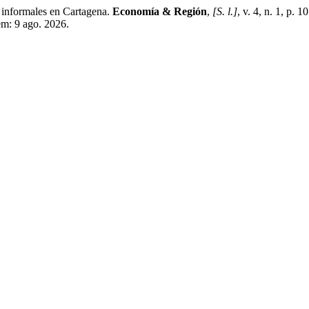
 informales en Cartagena.
Economía & Región
,
[S. l.]
, v. 4, n. 1, p.
em: 9 ago. 2026.