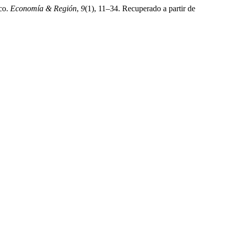
ico.
Economía & Región
,
9
(1), 11–34. Recuperado a partir de