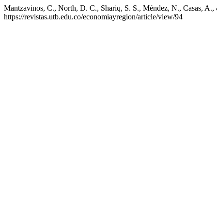
Mantzavinos, C., North, D. C., Shariq, S. S., Méndez, N., Casas, A.,
https://revistas.utb.edu.co/economiayregion/article/view/94